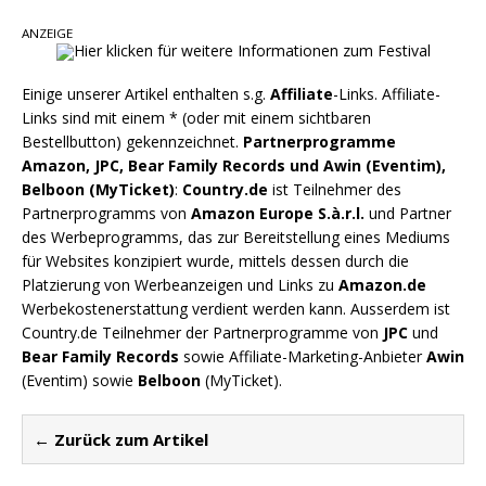
Danke für Euer Vertrauen: Country.de erreicht
ANZEIGE
täglich rund 10.000 Leser
Einige unserer Artikel enthalten s.g.
Affiliate
-Links. Affiliate-
Links sind mit einem * (oder mit einem sichtbaren
Bestellbutton) gekennzeichnet.
Partnerprogramme
Amazon, JPC, Bear Family Records und Awin (Eventim),
Belboon (MyTicket)
:
Country.de
ist Teilnehmer des
Partnerprogramms von
Amazon Europe S.à.r.l.
und Partner
des Werbeprogramms, das zur Bereitstellung eines Mediums
für Websites konzipiert wurde, mittels dessen durch die
Platzierung von Werbeanzeigen und Links zu
Amazon.de
Werbekostenerstattung verdient werden kann. Ausserdem ist
Country.de Teilnehmer der Partnerprogramme von
JPC
und
Bear Family Records
sowie Affiliate-Marketing-Anbieter
Awin
(Eventim) sowie
Belboon
(MyTicket).
← Zurück zum Artikel