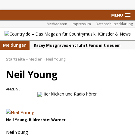
MENU
Mediadaten
Impressum
Datenschutzerklärung
Meldungen
Kacey Musgraves entführt Fans mit neuem
Video zu „Mexico Honey“
Startseite
»
Medien
»
Neil Young
Carter Faith mit brandneuem Musikvideo zu
„Pearl Handled Pistol“
Neil Young
Son Volt – „Sound Signal Serenades“ erscheint
am 28. August
ANZEIGE
Country Music Hot News – 2. August 2026: Dolly
Parton, Bill Anderson und Shaboozey im Fokus
Chris Johnson & The Hollywood Hillbillies
Neil Young. Bildrechte: Warner
kündigen neues Album mit „Better Days
Ahead“ an
Neil Young