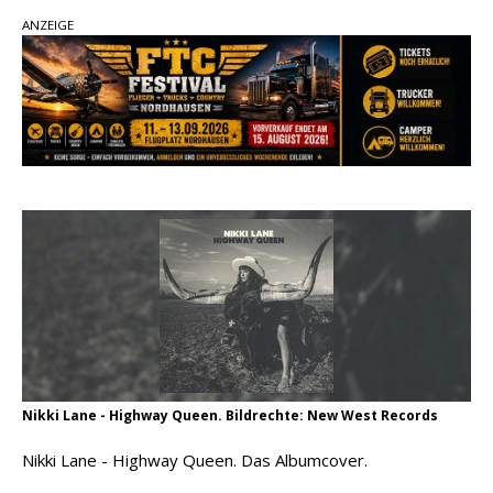
Ella Langley schreibt Musikgeschichte:
ANZEIGE
„Choosin‘ Texas“ gehört zu den größten Hits
aller Zeiten
pez veröffentlicht neue Single „Late Night
Talks“ – eine Hymne auf unvergessliche
Sommernächte
Country Music Hot News – 9. August 2026:
Morgan Wallen, Dolly Parton und Riley Green im
Fokus
Nikki Lane - Highway Queen. Bildrechte: New West Records
Nikki Lane - Highway Queen. Das Albumcover.