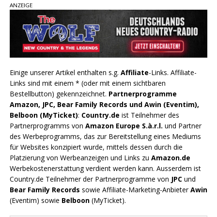
ANZEIGE
Einige unserer Artikel enthalten s.g.
Affiliate
-Links. Affiliate-
Links sind mit einem * (oder mit einem sichtbaren
Bestellbutton) gekennzeichnet.
Partnerprogramme
Amazon, JPC, Bear Family Records und Awin (Eventim),
Belboon (MyTicket)
:
Country.de
ist Teilnehmer des
Partnerprogramms von
Amazon Europe S.à.r.l.
und Partner
des Werbeprogramms, das zur Bereitstellung eines Mediums
für Websites konzipiert wurde, mittels dessen durch die
Platzierung von Werbeanzeigen und Links zu
Amazon.de
Werbekostenerstattung verdient werden kann. Ausserdem ist
Country.de Teilnehmer der Partnerprogramme von
JPC
und
Bear Family Records
sowie Affiliate-Marketing-Anbieter
Awin
(Eventim) sowie
Belboon
(MyTicket).