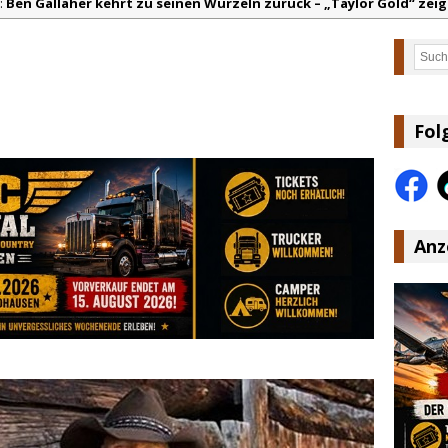
:
Ben Gallaher kehrt zu seinen Wurzeln zurück – „Taylor Gold“ zeig
olton Dawson legt mit „Worth It“ nach – Country mit Herz und Hu
Such
arly Pearce hinterfragt den ständigen Vergleich mit anderen
lla Langley schreibt Musikgeschichte: „Choosin‘ Texas“ gehört zu d
ez veröffentlicht neue Single „Late Night Talks“ – eine Hymne au
Fol
ountry Music Hot News – 9. August 2026: Morgan Wallen, Dolly Part
Anz