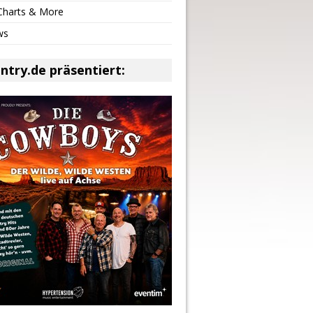
 Charts & More
ws
ntry.de präsentiert: