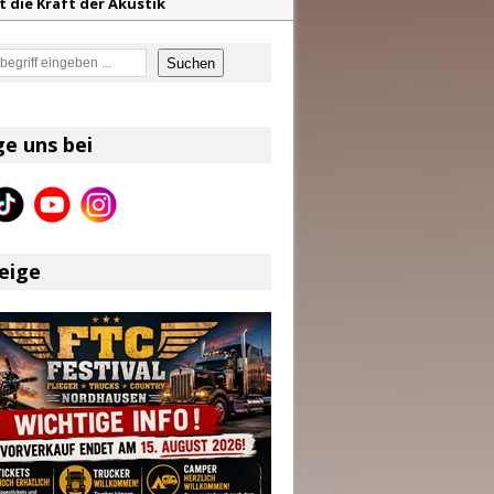
t die Kraft der Akustik
mor
en
Suchen
en größten Hits aller Zeiten
f unvergessliche Sommernächte
ge uns bei
on und Riley Green im Fokus
eige