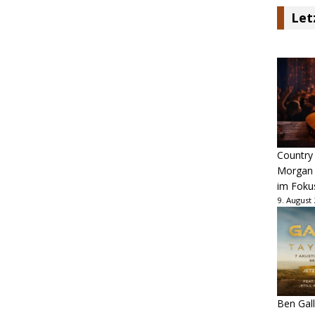
Let
Country
Morgan 
im Foku
9. August
Ben Gall