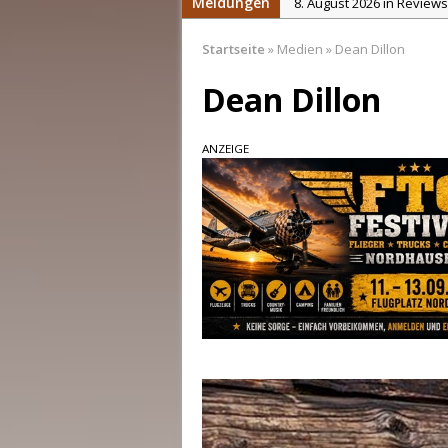
Meldungen
8. August 2026 in Reviews
8. August 2026 in News:
C
Startseite
»
Medien
»
Dean Dillon
7. August 2026 in News:
C
Dean Dillon
7. August 2026 in News:
E
7. August 2026 in News:
p
ANZEIGE
9. August 2026 in News:
C