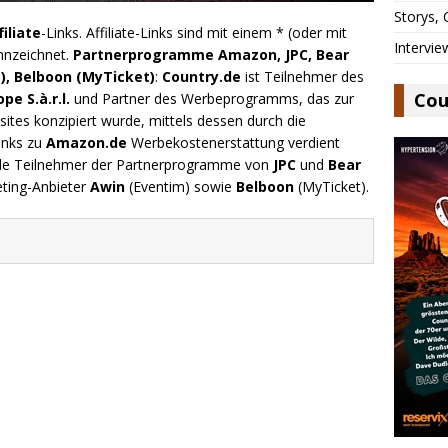
Storys,
filiate
-Links. Affiliate-Links sind mit einem * (oder mit
Intervie
nnzeichnet.
Partnerprogramme Amazon, JPC, Bear
), Belboon (MyTicket)
:
Country.de
ist Teilnehmer des
Cou
e S.à.r.l.
und Partner des Werbeprogramms, das zur
ites konzipiert wurde, mittels dessen durch die
inks zu
Amazon.de
Werbekostenerstattung verdient
.de Teilnehmer der Partnerprogramme von
JPC
und
Bear
eting-Anbieter
Awin
(Eventim) sowie
Belboon
(MyTicket).