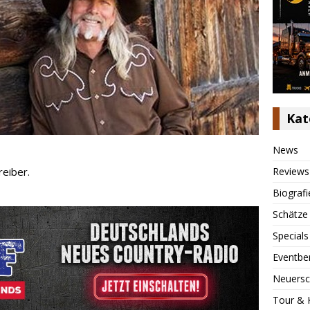
Kat
News
Reviews
reiber.
Biografi
Schätze
Specials
Eventbe
Neuersc
Tour & 