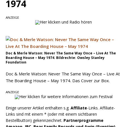
1974
„Choosin‘ Texas“ gehört zu den größten Hits
aller Zeiten
ANZEIGE
pez veröffentlicht neue Single „Late Night
Talks“ – eine Hymne auf unvergessliche
Sommernächte
Doc & Merle Watson: Never The Same Way Once – Live At The
Boarding House – May 1974. Bildrechte: Owsley Stanley
Foundation
Doc & Merle Watson: Never The Same Way Once – Live At
The Boarding House – May 1974. Das Cover zur Box.
ANZEIGE
Einige unserer Artikel enthalten s.g.
Affiliate
-Links. Affiliate-
Links sind mit einem * (oder mit einem sichtbaren
Bestellbutton) gekennzeichnet.
Partnerprogramme
Amazon, JPC, Bear Family Records und Awin (Eventim),