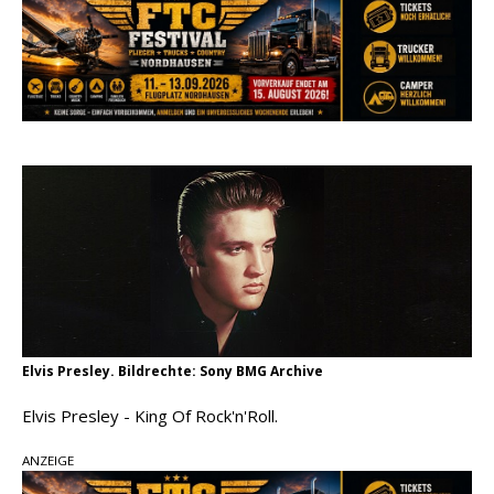
einen weiteren Schatz aus dem Archiv
Danke für Euer Vertrauen: Country.de erreicht
täglich rund 10.000 Leser
Kacey Musgraves entführt Fans mit neuem
Video zu „Mexico Honey“
Carly Pearce hinterfragt den ständigen
Vergleich mit anderen
Elvis Presley. Bildrechte: Sony BMG Archive
Elvis Presley - King Of Rock'n'Roll.
ANZEIGE