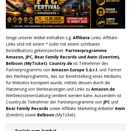
Einige unserer Artikel enthalten s.g.
Affiliate
-Links. Affiliate-
Links sind mit einem * (oder mit einem sichtbaren
Bestellbutton) gekennzeichnet.
Partnerprogramme
Amazon, JPC, Bear Family Records und Awin (Eventim),
Belboon (MyTicket)
:
Country.de
ist Teilnehmer des
Partnerprogramms von
Amazon Europe S.à.r.l.
und Partner
des Werbeprogramms, das zur Bereitstellung eines Mediums
für Websites konzipiert wurde, mittels dessen durch die
Platzierung von Werbeanzeigen und Links zu
Amazon.de
Werbekostenerstattung verdient werden kann. Ausserdem ist
Country.de Teilnehmer der Partnerprogramme von
JPC
und
Bear Family Records
sowie Affiliate-Marketing-Anbieter
Awin
(Eventim) sowie
Belboon
(MyTicket).
← Zurück zum Artikel