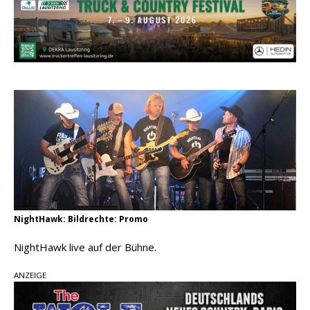
einen weiteren Schatz aus dem Archiv
Danke für Euer Vertrauen: Country.de erreicht
täglich rund 10.000 Leser
Kacey Musgraves entführt Fans mit neuem
Video zu „Mexico Honey“
Carly Pearce hinterfragt den ständigen
Vergleich mit anderen
NightHawk: Bildrechte: Promo
NightHawk live auf der Bühne.
ANZEIGE