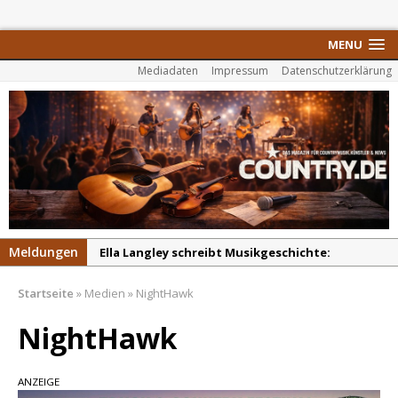
MENU
Mediadaten
Impressum
Datenschutzerklärung
Meldungen
Ella Langley schreibt Musikgeschichte:
„Choosin‘ Texas“ gehört zu den größten Hits
Startseite
»
Medien
»
NightHawk
aller Zeiten
pez veröffentlicht neue Single „Late Night
NightHawk
Talks“ – eine Hymne auf unvergessliche
Sommernächte
ANZEIGE
Randy Travis veröffentlicht mit „I Don’t Care“