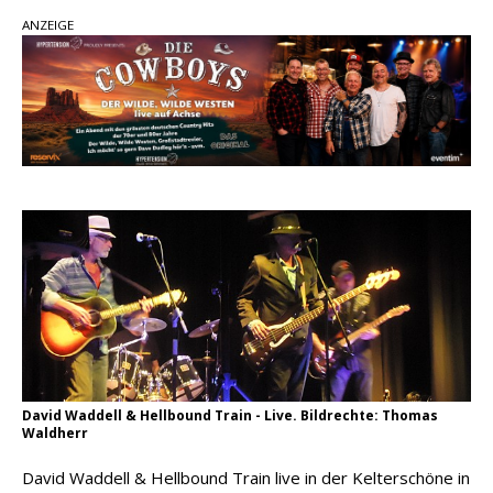
Country Music Hot News – 2. August 2026: Dolly
ANZEIGE
Parton, Bill Anderson und Shaboozey im Fokus
Chris Johnson & The Hollywood Hillbillies
kündigen neues Album mit „Better Days
Ahead“ an
Danke für Euer Vertrauen: Country.de erreicht
täglich rund 10.000 Leser
David Waddell & Hellbound Train - Live. Bildrechte: Thomas
Waldherr
David Waddell & Hellbound Train live in der Kelterschöne in