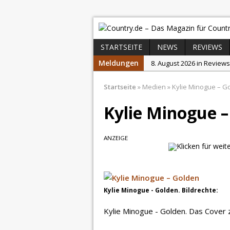
STARTSEITE
NEWS
REVIEWS
Meldungen
8. August 2026 in Reviews
8. August 2026 in News:
C
Startseite
»
Medien
»
Kylie Minogue – G
7. August 2026 in News:
C
Kylie Minogue –
7. August 2026 in News:
E
7. August 2026 in News:
p
ANZEIGE
7. August 2026 in News:
R
Kylie Minogue - Golden. Bildrechte:
Kylie Minogue - Golden. Das Cover