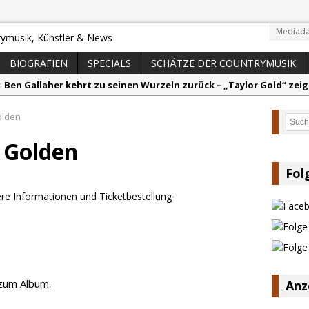
Mediada
BIOGRAFIEN
SPECIALS
SCHÄTZE DER COUNTRYMUSIK
:
Ben Gallaher kehrt zu seinen Wurzeln zurück – „Taylor Gold“ zeig
olton Dawson legt mit „Worth It“ nach – Country mit Herz und Hu
olden
Such
arly Pearce hinterfragt den ständigen Vergleich mit anderen
 Golden
lla Langley schreibt Musikgeschichte: „Choosin‘ Texas“ gehört zu d
ez veröffentlicht neue Single „Late Night Talks“ – eine Hymne au
Fol
andy Travis veröffentlicht mit „I Don’t Care“ einen weiteren Schat
 zum Album.
Anz