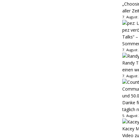
„Choosin
aller Zei
7. August
pez verö
Talks“ –
Sommer
7. August
Randy Tr
einen w
7. August
Danke fü
täglich 
5. August
Kacey M
Video z