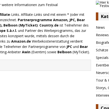
filiate
-Links. Affiliate-Links sind mit einem * (oder mit
Kat
nnzeichnet.
Partnerprogramme Amazon, JPC, Bear
), Belboon (MyTicket)
:
Country.de
ist Teilnehmer des
News
e S.à.r.l.
und Partner des Werbeprogramms, das zur
Reviews
ites konzipiert wurde, mittels dessen durch die
inks zu
Amazon.de
Werbekostenerstattung verdient
Biografi
.de Teilnehmer der Partnerprogramme von
JPC
und
Bear
Schätze
eting-Anbieter
Awin
(Eventim) sowie
Belboon
(MyTicket).
Specials
Eventbe
Neuersc
Tour & 
Storys,
Intervie
Cou