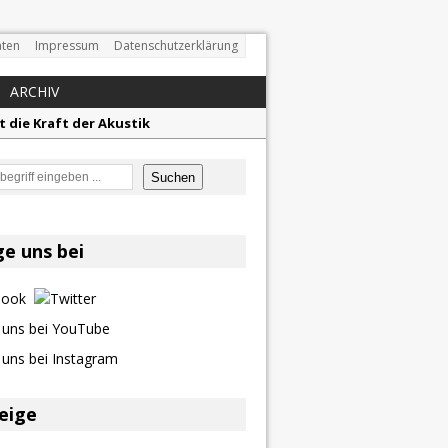
ten
Impressum
Datenschutzerklärung
ARCHIV
t die Kraft der Akustik
mor
en
Suchen
en größten Hits aller Zeiten
f unvergessliche Sommernächte
ge uns bei
z aus dem Archiv
eige