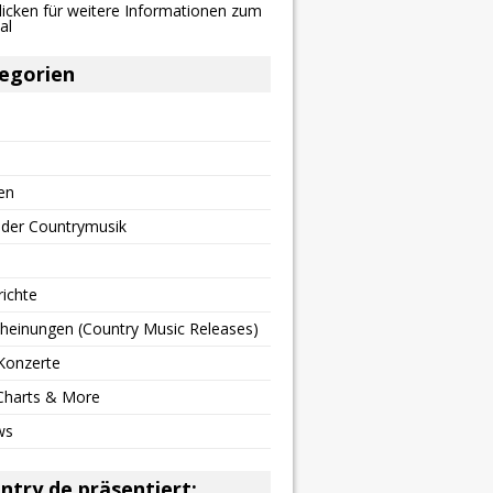
egorien
en
 der Countrymusik
richte
heinungen (Country Music Releases)
Konzerte
 Charts & More
ws
ntry.de präsentiert: