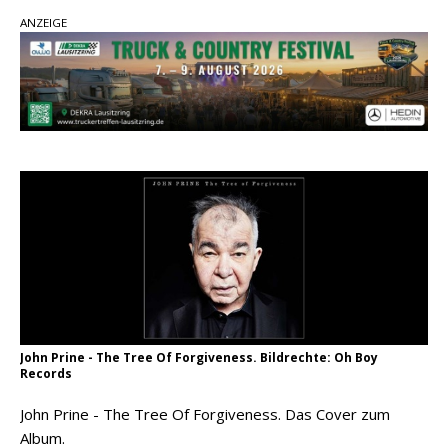
Country Music Hot News – 2. August 2026: Dolly
ANZEIGE
Parton, Bill Anderson und Shaboozey im Fokus
Chris Johnson & The Hollywood Hillbillies
kündigen neues Album mit „Better Days
Ahead“ an
Danke für Euer Vertrauen: Country.de erreicht
täglich rund 10.000 Leser
John Prine - The Tree Of Forgiveness. Bildrechte: Oh Boy
Records
John Prine - The Tree Of Forgiveness. Das Cover zum
Album.