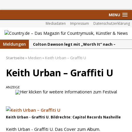
MENU
Mediadaten
Impressum
Datenschutzerklärung
Meldungen
Colton Dawson legt mit „Worth It“ nach –
Country mit Herz und Humor
Startseite
»
Medien
»
Keith Urban – Graffiti U
Carly Pearce hinterfragt den ständigen
Vergleich mit anderen
Keith Urban – Graffiti U
Ella Langley schreibt Musikgeschichte:
„Choosin‘ Texas“ gehört zu den größten Hits
ANZEIGE
aller Zeiten
pez veröffentlicht neue Single „Late Night
Talks“ – eine Hymne auf unvergessliche
Sommernächte
Keith Urban - Graffiti U. Bildrechte: Capitol Records Nashville
Randy Travis veröffentlicht mit „I Don’t Care“
Keith Urban - Graffiti U. Das Cover zum Album.