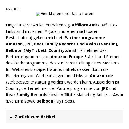
einen weiteren Schatz aus dem Archiv
ANZEIGE
Ben Gallaher kehrt zu seinen Wurzeln zurück –
„Taylor Gold“ zeigt die Kraft der Akustik
Einige unserer Artikel enthalten s.g.
Affiliate
-Links. Affiliate-
Links sind mit einem * (oder mit einem sichtbaren
Bestellbutton) gekennzeichnet.
Partnerprogramme
Amazon, JPC, Bear Family Records und Awin (Eventim),
Belboon (MyTicket)
:
Country.de
ist Teilnehmer des
Partnerprogramms von
Amazon Europe S.à.r.l.
und Partner
des Werbeprogramms, das zur Bereitstellung eines Mediums
für Websites konzipiert wurde, mittels dessen durch die
Platzierung von Werbeanzeigen und Links zu
Amazon.de
Werbekostenerstattung verdient werden kann. Ausserdem ist
Country.de Teilnehmer der Partnerprogramme von
JPC
und
Bear Family Records
sowie Affiliate-Marketing-Anbieter
Awin
(Eventim) sowie
Belboon
(MyTicket).
← Zurück zum Artikel