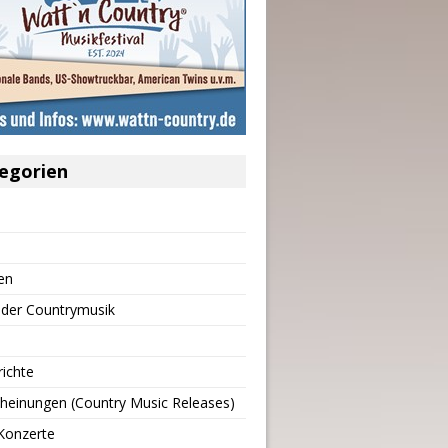
egorien
en
 der Countrymusik
richte
heinungen (Country Music Releases)
Konzerte