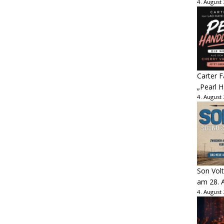
4. August
Carter 
„Pearl H
4. August
Son Volt
am 28. 
4. August