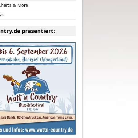
 Charts & More
ws
ntry.de präsentiert: