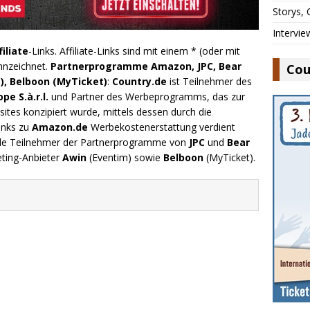
Storys,
Intervie
filiate
-Links. Affiliate-Links sind mit einem * (oder mit
nnzeichnet.
Partnerprogramme Amazon, JPC, Bear
Cou
), Belboon (MyTicket)
:
Country.de
ist Teilnehmer des
e S.à.r.l.
und Partner des Werbeprogramms, das zur
ites konzipiert wurde, mittels dessen durch die
inks zu
Amazon.de
Werbekostenerstattung verdient
.de Teilnehmer der Partnerprogramme von
JPC
und
Bear
eting-Anbieter
Awin
(Eventim) sowie
Belboon
(MyTicket).