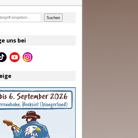
en
Suchen
on und Shaboozey im Fokus
Better Days Ahead“ an
ge uns bei
eser
eige