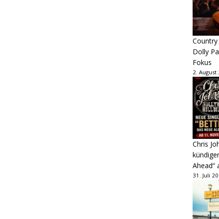
Country
Dolly P
Fokus
2. August
Chris Jo
kündige
Ahead“ 
31. Juli 2