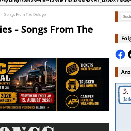
acey Musgraves entführt Fans mit neuem Video zu „Mexico Honey“
arter Faith mit brandneuem Musikvideo zu „Pearl Handled Pistol“
 – Songs From The Deluge
Such
on Volt – „Sound Signal Serenades“ erscheint am 28. August
ies – Songs From The
ountry Music Hot News – 2. August 2026: Dolly Parton, Bill Anders
s Johnson & The Hollywood Hillbillies kündigen neues Album mit „
Fol
anke für Euer Vertrauen: Country.de erreicht täglich rund 10.000 L
Anz