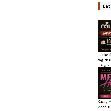
Let
Danke fü
täglich 
5. August
Kacey M
Video z