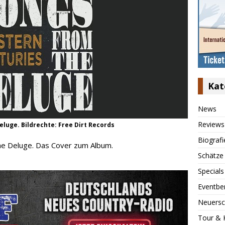
Kat
News
Reviews
luge. Bildrechte: Free Dirt Records
Biografi
he Deluge. Das Cover zum Album.
Schätze
Specials
Eventbe
Neuersc
Tour & 