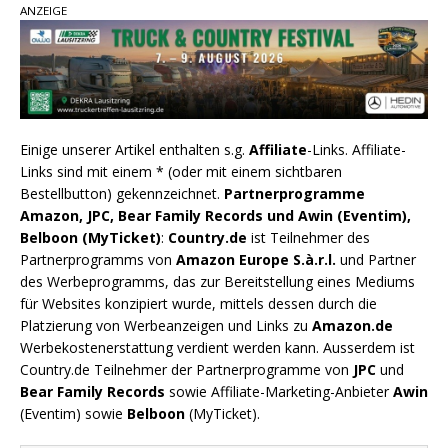
ANZEIGE
Einige unserer Artikel enthalten s.g.
Affiliate
-Links. Affiliate-
Links sind mit einem * (oder mit einem sichtbaren
Bestellbutton) gekennzeichnet.
Partnerprogramme
Amazon, JPC, Bear Family Records und Awin (Eventim),
Belboon (MyTicket)
:
Country.de
ist Teilnehmer des
Partnerprogramms von
Amazon Europe S.à.r.l.
und Partner
des Werbeprogramms, das zur Bereitstellung eines Mediums
für Websites konzipiert wurde, mittels dessen durch die
Platzierung von Werbeanzeigen und Links zu
Amazon.de
Werbekostenerstattung verdient werden kann. Ausserdem ist
Country.de Teilnehmer der Partnerprogramme von
JPC
und
Bear Family Records
sowie Affiliate-Marketing-Anbieter
Awin
(Eventim) sowie
Belboon
(MyTicket).