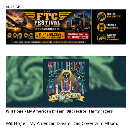
ANZEIGE
pez veröffentlicht neue Single „Late Night
Talks“ – eine Hymne auf unvergessliche
Sommernächte
Randy Travis veröffentlicht mit „I Don’t Care“
einen weiteren Schatz aus dem Archiv
Ben Gallaher kehrt zu seinen Wurzeln zurück –
„Taylor Gold“ zeigt die Kraft der Akustik
Will Hoge - My American Dream. Bildrechte: Thirty Tigers
Will Hoge - My American Dream. Das Cover zum Album.