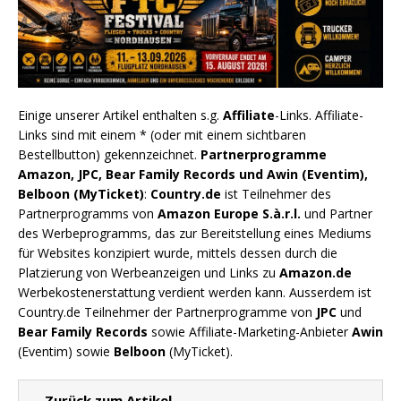
Einige unserer Artikel enthalten s.g.
Affiliate
-Links. Affiliate-
Links sind mit einem * (oder mit einem sichtbaren
Bestellbutton) gekennzeichnet.
Partnerprogramme
Amazon, JPC, Bear Family Records und Awin (Eventim),
Belboon (MyTicket)
:
Country.de
ist Teilnehmer des
Partnerprogramms von
Amazon Europe S.à.r.l.
und Partner
des Werbeprogramms, das zur Bereitstellung eines Mediums
für Websites konzipiert wurde, mittels dessen durch die
Platzierung von Werbeanzeigen und Links zu
Amazon.de
Werbekostenerstattung verdient werden kann. Ausserdem ist
Country.de Teilnehmer der Partnerprogramme von
JPC
und
Bear Family Records
sowie Affiliate-Marketing-Anbieter
Awin
(Eventim) sowie
Belboon
(MyTicket).
← Zurück zum Artikel