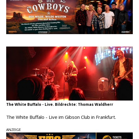
Ella Langley schreibt Musikgeschichte:
„Choosin‘ Texas“ gehört zu den größten Hits
aller Zeiten
pez veröffentlicht neue Single „Late Night
Talks“ – eine Hymne auf unvergessliche
Sommernächte
Country Music Hot News – 9. August 2026:
Morgan Wallen, Dolly Parton und Riley Green im
Fokus
The White Buffalo - Live. Bildrechte: Thomas Waldherr
The White Buffalo - Live im Gibson Club in Frankfurt.
ANZEIGE