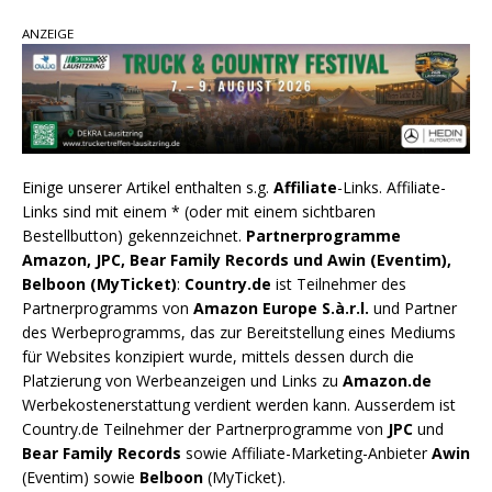
ANZEIGE
Einige unserer Artikel enthalten s.g.
Affiliate
-Links. Affiliate-
Links sind mit einem * (oder mit einem sichtbaren
Bestellbutton) gekennzeichnet.
Partnerprogramme
Amazon, JPC, Bear Family Records und Awin (Eventim),
Belboon (MyTicket)
:
Country.de
ist Teilnehmer des
Partnerprogramms von
Amazon Europe S.à.r.l.
und Partner
des Werbeprogramms, das zur Bereitstellung eines Mediums
für Websites konzipiert wurde, mittels dessen durch die
Platzierung von Werbeanzeigen und Links zu
Amazon.de
Werbekostenerstattung verdient werden kann. Ausserdem ist
Country.de Teilnehmer der Partnerprogramme von
JPC
und
Bear Family Records
sowie Affiliate-Marketing-Anbieter
Awin
(Eventim) sowie
Belboon
(MyTicket).