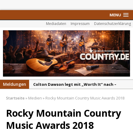
MENU
Mediadaten
Impressum
Datenschutzerklärung
Meldungen
Colton Dawson legt mit „Worth It“ nach –
Country mit Herz und Humor
Startseite
»
Medien
»
Rocky Mountain Country Music Awards 2018
Carly Pearce hinterfragt den ständigen
Vergleich mit anderen
Rocky Mountain Country
Ella Langley schreibt Musikgeschichte:
Music Awards 2018
„Choosin‘ Texas“ gehört zu den größten Hits
aller Zeiten