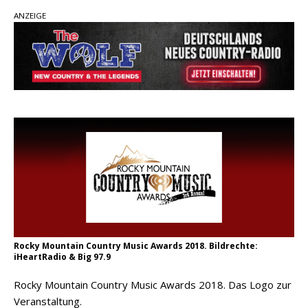
ANZEIGE
pez veröffentlicht neue Single „Late Night
Talks“ – eine Hymne auf unvergessliche
Sommernächte
Randy Travis veröffentlicht mit „I Don’t Care“
einen weiteren Schatz aus dem Archiv
Ben Gallaher kehrt zu seinen Wurzeln zurück –
„Taylor Gold“ zeigt die Kraft der Akustik
Rocky Mountain Country Music Awards 2018. Bildrechte:
iHeartRadio & Big 97.9
Rocky Mountain Country Music Awards 2018. Das Logo zur
Veranstaltung.