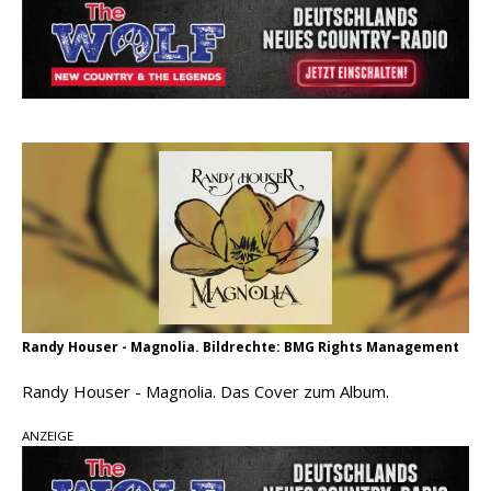
pez veröffentlicht neue Single „Late Night
Talks“ – eine Hymne auf unvergessliche
Sommernächte
Randy Travis veröffentlicht mit „I Don’t Care“
einen weiteren Schatz aus dem Archiv
Ben Gallaher kehrt zu seinen Wurzeln zurück –
„Taylor Gold“ zeigt die Kraft der Akustik
Randy Houser - Magnolia. Bildrechte: BMG Rights Management
Randy Houser - Magnolia. Das Cover zum Album.
ANZEIGE