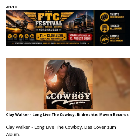
Country Music Hot News – 2. August 2026: Dolly
ANZEIGE
Parton, Bill Anderson und Shaboozey im Fokus
Chris Johnson & The Hollywood Hillbillies
kündigen neues Album mit „Better Days
Ahead“ an
Danke für Euer Vertrauen: Country.de erreicht
täglich rund 10.000 Leser
Clay Walker - Long Live The Cowboy. Bildrechte: Maven Records
Clay Walker - Long Live The Cowboy. Das Cover zum
Album.