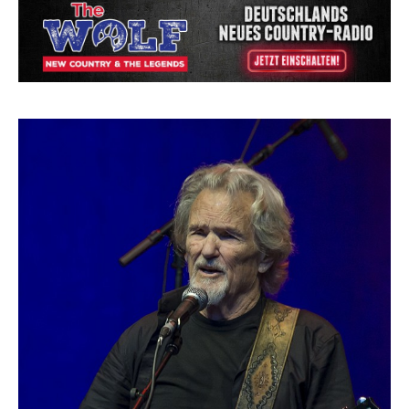
einen weiteren Schatz aus dem Archiv
Danke für Euer Vertrauen: Country.de erreicht
täglich rund 10.000 Leser
Kacey Musgraves entführt Fans mit neuem
Video zu „Mexico Honey“
Carly Pearce hinterfragt den ständigen
Vergleich mit anderen