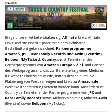
ANZEIGE
Einige unserer Artikel enthalten s.g.
Affiliate
-Links. Affiliate-
Links sind mit einem * (oder mit einem sichtbaren
Bestellbutton) gekennzeichnet.
Partnerprogramme
Amazon, JPC, Bear Family Records und Awin (Eventim),
Belboon (MyTicket)
:
Country.de
ist Teilnehmer des
Partnerprogramms von
Amazon Europe S.à.r.l.
und Partner
des Werbeprogramms, das zur Bereitstellung eines Mediums
für Websites konzipiert wurde, mittels dessen durch die
Platzierung von Werbeanzeigen und Links zu
Amazon.de
Werbekostenerstattung verdient werden kann. Ausserdem ist
Country.de Teilnehmer der Partnerprogramme von
JPC
und
Bear Family Records
sowie Affiliate-Marketing-Anbieter
Awin
(Eventim) sowie
Belboon
(MyTicket).