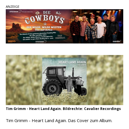
Country Music Hot News – 2. August 2026: Dolly
ANZEIGE
Parton, Bill Anderson und Shaboozey im Fokus
Chris Johnson & The Hollywood Hillbillies
kündigen neues Album mit „Better Days
Ahead“ an
Danke für Euer Vertrauen: Country.de erreicht
täglich rund 10.000 Leser
Tim Grimm - Heart Land Again. Bildrechte: Cavalier Recordings
Tim Grimm - Heart Land Again. Das Cover zum Album.