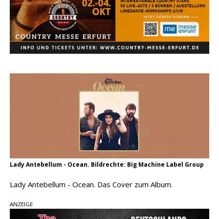
pez veröffentlicht neue Single „Late Night
Talks“ – eine Hymne auf unvergessliche
Sommernächte
Randy Travis veröffentlicht mit „I Don’t Care“
einen weiteren Schatz aus dem Archiv
Ben Gallaher kehrt zu seinen Wurzeln zurück –
„Taylor Gold“ zeigt die Kraft der Akustik
Lady Antebellum - Ocean. Bildrechte: Big Machine Label Group
Lady Antebellum - Ocean. Das Cover zum Album.
ANZEIGE