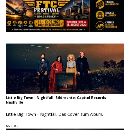
Carter Faith mit brandneuem Musikvideo zu
„Pearl Handled Pistol“
Son Volt – „Sound Signal Serenades“ erscheint
am 28. August
pez veröffentlicht neue Single „Late Night
Talks“ – eine Hymne auf unvergessliche
Sommernächte
Little Big Town - Nightfall. Bildrechte: Capitol Records
Nashville
Little Big Town - Nightfall. Das Cover zum Album.
ANZEIGE