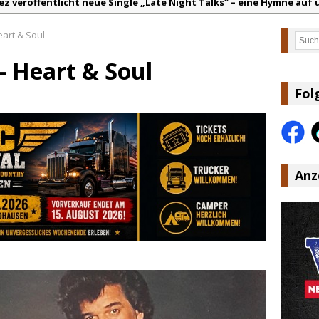
ez veröffentlicht neue Single „Late Night Talks“ – eine Hymne au
andy Travis veröffentlicht mit „I Don’t Care“ einen weiteren Schat
art & Soul
Such
anke für Euer Vertrauen: Country.de erreicht täglich rund 10.000 L
– Heart & Soul
acey Musgraves entführt Fans mit neuem Video zu „Mexico Honey“
arter Faith mit brandneuem Musikvideo zu „Pearl Handled Pistol“
Fol
lla Langley schreibt Musikgeschichte: „Choosin‘ Texas“ gehört zu d
Anz