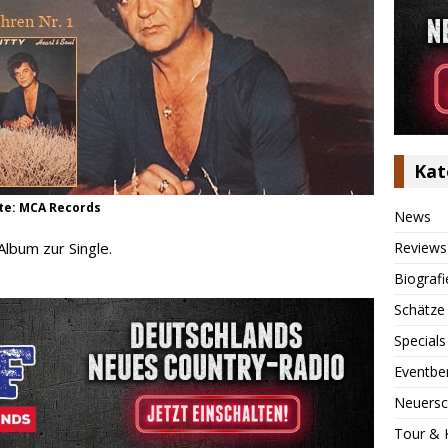
Kat
hte: MCA Records
News
Reviews
lbum zur Single.
Biografi
Schätze
Specials
Eventbe
Neuersc
Tour & 