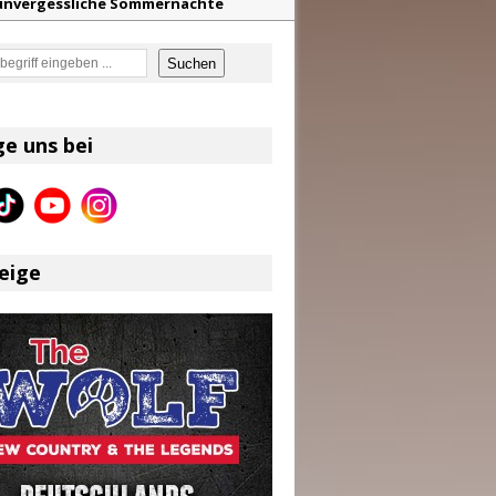
f unvergessliche Sommernächte
z aus dem Archiv
en
Suchen
eser
ge uns bei
en größten Hits aller Zeiten
eige