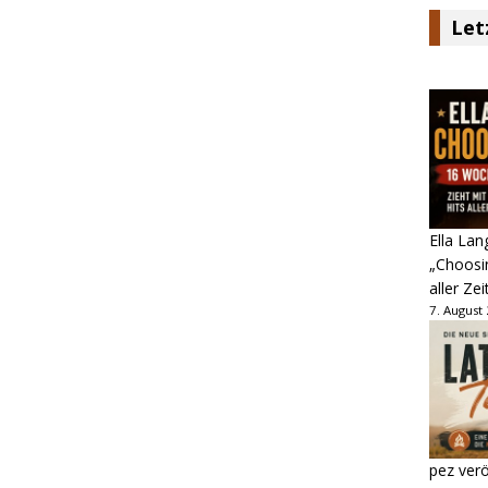
Let
Ella Lan
„Choosin
aller Zei
7. August
pez verö