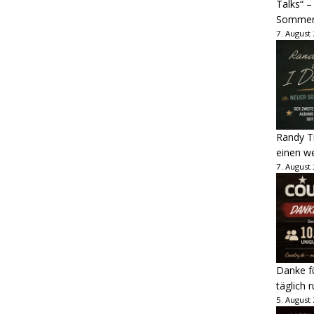
Talks“ –
Sommer
7. August
Randy Tr
einen w
7. August
Danke fü
täglich 
5. August