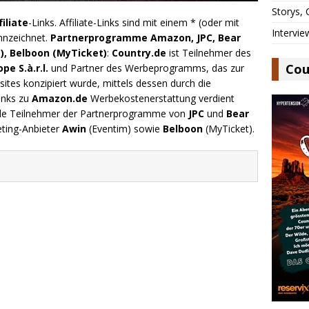
Storys,
filiate
-Links. Affiliate-Links sind mit einem * (oder mit
Intervie
nnzeichnet.
Partnerprogramme Amazon, JPC, Bear
), Belboon (MyTicket)
:
Country.de
ist Teilnehmer des
Cou
e S.à.r.l.
und Partner des Werbeprogramms, das zur
ites konzipiert wurde, mittels dessen durch die
inks zu
Amazon.de
Werbekostenerstattung verdient
.de Teilnehmer der Partnerprogramme von
JPC
und
Bear
eting-Anbieter
Awin
(Eventim) sowie
Belboon
(MyTicket).