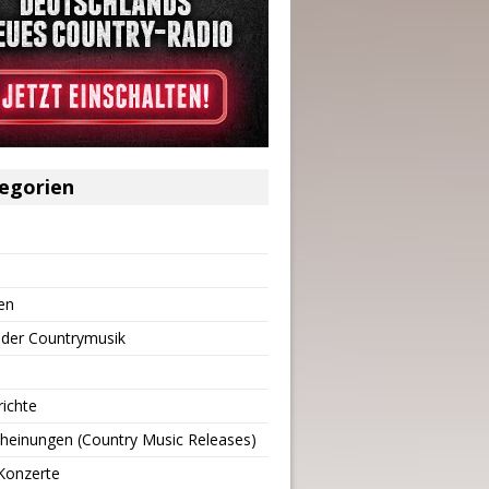
egorien
en
 der Countrymusik
richte
heinungen (Country Music Releases)
Konzerte