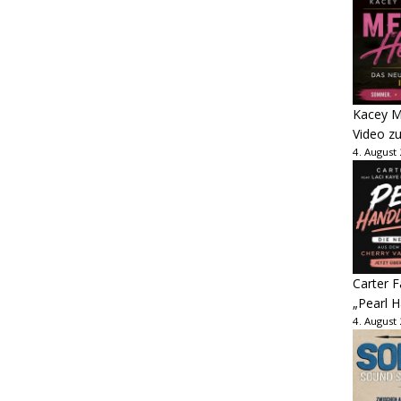
Kacey M
Video z
4. August
Carter 
„Pearl H
4. August