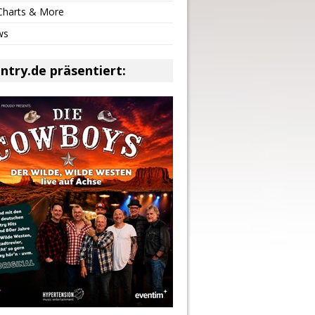
 Charts & More
ws
ntry.de präsentiert: