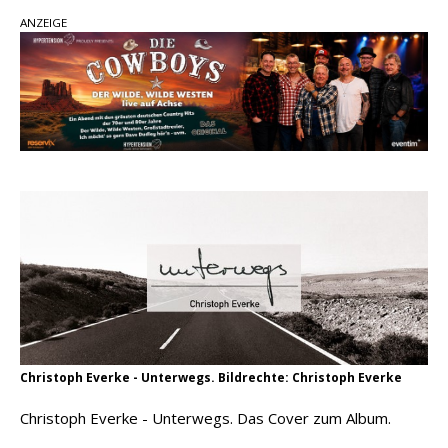
Ella Langley schreibt Musikgeschichte:
ANZEIGE
„Choosin‘ Texas“ gehört zu den größten Hits
aller Zeiten
pez veröffentlicht neue Single „Late Night
Talks“ – eine Hymne auf unvergessliche
Sommernächte
Country Music Hot News – 9. August 2026:
Morgan Wallen, Dolly Parton und Riley Green im
Fokus
Christoph Everke - Unterwegs. Bildrechte: Christoph Everke
Christoph Everke - Unterwegs. Das Cover zum Album.