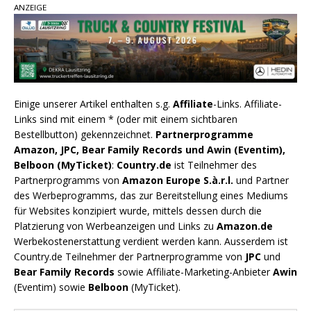
ANZEIGE
Einige unserer Artikel enthalten s.g.
Affiliate
-Links. Affiliate-
Links sind mit einem * (oder mit einem sichtbaren
Bestellbutton) gekennzeichnet.
Partnerprogramme
Amazon, JPC, Bear Family Records und Awin (Eventim),
Belboon (MyTicket)
:
Country.de
ist Teilnehmer des
Partnerprogramms von
Amazon Europe S.à.r.l.
und Partner
des Werbeprogramms, das zur Bereitstellung eines Mediums
für Websites konzipiert wurde, mittels dessen durch die
Platzierung von Werbeanzeigen und Links zu
Amazon.de
Werbekostenerstattung verdient werden kann. Ausserdem ist
Country.de Teilnehmer der Partnerprogramme von
JPC
und
Bear Family Records
sowie Affiliate-Marketing-Anbieter
Awin
(Eventim) sowie
Belboon
(MyTicket).