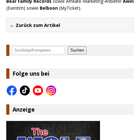
Bear Family Records
sowie Affiliate-Marketing-Anbieter
Awin
(Eventim) sowie
Belboon
(MyTicket).
← Zurück zum Artikel
Suchen
Suchen
Folge uns bei
Anzeige