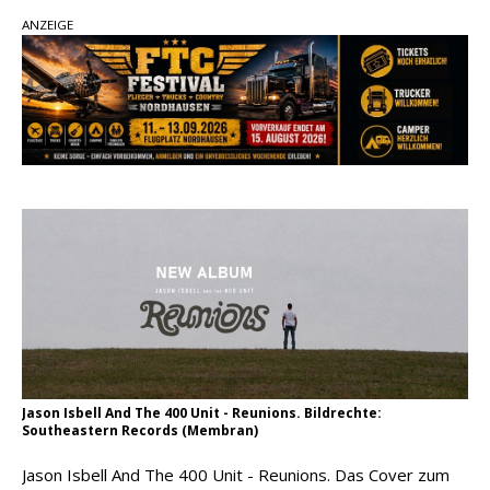
Country Music Hot News – 2. August 2026: Dolly
ANZEIGE
Parton, Bill Anderson und Shaboozey im Fokus
Chris Johnson & The Hollywood Hillbillies
kündigen neues Album mit „Better Days
Ahead“ an
Danke für Euer Vertrauen: Country.de erreicht
täglich rund 10.000 Leser
Jason Isbell And The 400 Unit - Reunions. Bildrechte:
Southeastern Records (Membran)
Jason Isbell And The 400 Unit - Reunions. Das Cover zum