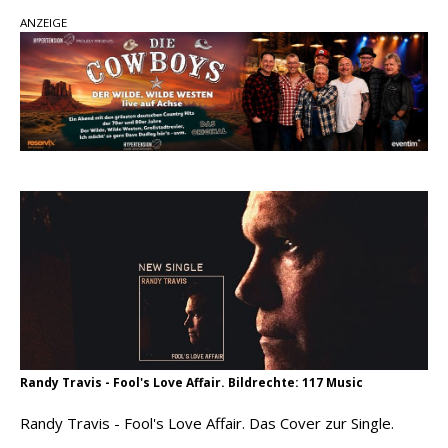
Country Music Hot News – 2. August 2026: Dolly
ANZEIGE
Parton, Bill Anderson und Shaboozey im Fokus
Chris Johnson & The Hollywood Hillbillies
kündigen neues Album mit „Better Days
Ahead“ an
Danke für Euer Vertrauen: Country.de erreicht
täglich rund 10.000 Leser
Randy Travis - Fool's Love Affair. Bildrechte: 117 Music
Randy Travis - Fool's Love Affair. Das Cover zur Single.