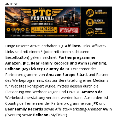
ANZEIGE
Einige unserer Artikel enthalten s.g.
Affiliate
-Links. Affiliate-
Links sind mit einem * (oder mit einem sichtbaren
Bestellbutton) gekennzeichnet.
Partnerprogramme
Amazon, JPC, Bear Family Records und Awin (Eventim),
Belboon (MyTicket)
:
Country.de
ist Teilnehmer des
Partnerprogramms von
Amazon Europe S.à.r.l.
und Partner
des Werbeprogramms, das zur Bereitstellung eines Mediums
für Websites konzipiert wurde, mittels dessen durch die
Platzierung von Werbeanzeigen und Links zu
Amazon.de
Werbekostenerstattung verdient werden kann. Ausserdem ist
Country.de Teilnehmer der Partnerprogramme von
JPC
und
Bear Family Records
sowie Affiliate-Marketing-Anbieter
Awin
(Eventim) sowie
Belboon
(MyTicket).