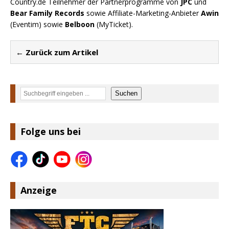
Country.de Teilnehmer der Partnerprogramme von
JPC
und
Bear Family Records
sowie Affiliate-Marketing-Anbieter
Awin
(Eventim) sowie
Belboon
(MyTicket).
← Zurück zum Artikel
Suchen
Suchen
Folge uns bei
Anzeige