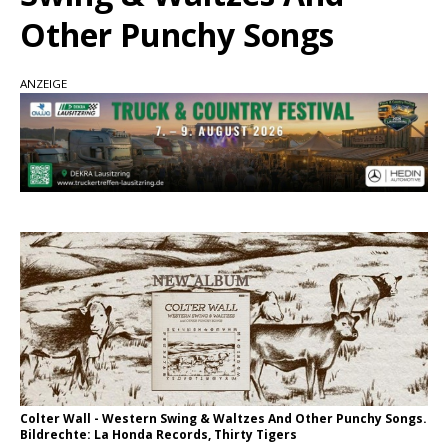
Country Music Hot News – 2. August 2026: Dolly
Other Punchy Songs
Parton, Bill Anderson und Shaboozey im Fokus
Chris Johnson & The Hollywood Hillbillies
ANZEIGE
kündigen neues Album mit „Better Days
Ahead“ an
Danke für Euer Vertrauen: Country.de erreicht
täglich rund 10.000 Leser
Colter Wall - Western Swing & Waltzes And Other Punchy Songs.
Bildrechte: La Honda Records, Thirty Tigers