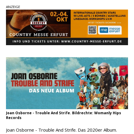
Carter Faith mit brandneuem Musikvideo zu
ANZEIGE
„Pearl Handled Pistol“
Son Volt – „Sound Signal Serenades“ erscheint
am 28. August
pez veröffentlicht neue Single „Late Night
Talks“ – eine Hymne auf unvergessliche
Sommernächte
Joan Osborne - Trouble And Strife. Bildrechte: Womanly Hips
Records
Joan Osborne - Trouble And Strife. Das 2020er Album.