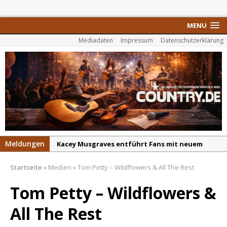
MENU
Mediadaten
Impressum
Datenschutzerklärung
Meldungen
Kacey Musgraves entführt Fans mit neuem
Video zu „Mexico Honey“
Startseite
»
Medien
»
Tom Petty – Wildflowers & All The Rest
Carter Faith mit brandneuem Musikvideo zu
„Pearl Handled Pistol“
Tom Petty – Wildflowers &
Son Volt – „Sound Signal Serenades“ erscheint
All The Rest
am 28. August