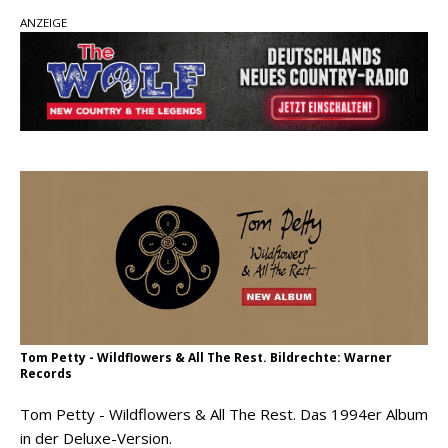
Country Music Hot News – 2. August 2026: Dolly
ANZEIGE
Parton, Bill Anderson und Shaboozey im Fokus
Chris Johnson & The Hollywood Hillbillies
kündigen neues Album mit „Better Days
Ahead“ an
Danke für Euer Vertrauen: Country.de erreicht
täglich rund 10.000 Leser
Tom Petty - Wildflowers & All The Rest. Bildrechte: Warner
Records
Tom Petty - Wildflowers & All The Rest. Das 1994er Album
in der Deluxe-Version.