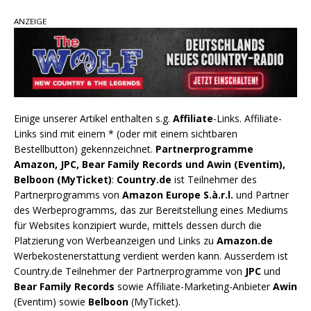
ANZEIGE
Einige unserer Artikel enthalten s.g.
Affiliate
-Links. Affiliate-
Links sind mit einem * (oder mit einem sichtbaren
Bestellbutton) gekennzeichnet.
Partnerprogramme
Amazon, JPC, Bear Family Records und Awin (Eventim),
Belboon (MyTicket)
:
Country.de
ist Teilnehmer des
Partnerprogramms von
Amazon Europe S.à.r.l.
und Partner
des Werbeprogramms, das zur Bereitstellung eines Mediums
für Websites konzipiert wurde, mittels dessen durch die
Platzierung von Werbeanzeigen und Links zu
Amazon.de
Werbekostenerstattung verdient werden kann. Ausserdem ist
Country.de Teilnehmer der Partnerprogramme von
JPC
und
Bear Family Records
sowie Affiliate-Marketing-Anbieter
Awin
(Eventim) sowie
Belboon
(MyTicket).