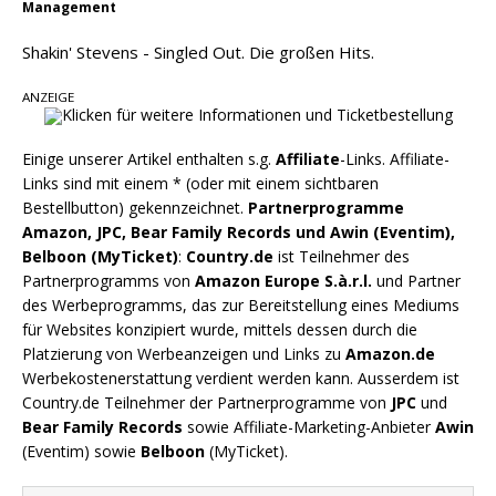
Management
Danke für Euer Vertrauen: Country.de erreicht
täglich rund 10.000 Leser
Shakin' Stevens - Singled Out. Die großen Hits.
ANZEIGE
Einige unserer Artikel enthalten s.g.
Affiliate
-Links. Affiliate-
Links sind mit einem * (oder mit einem sichtbaren
Bestellbutton) gekennzeichnet.
Partnerprogramme
Amazon, JPC, Bear Family Records und Awin (Eventim),
Belboon (MyTicket)
:
Country.de
ist Teilnehmer des
Partnerprogramms von
Amazon Europe S.à.r.l.
und Partner
des Werbeprogramms, das zur Bereitstellung eines Mediums
für Websites konzipiert wurde, mittels dessen durch die
Platzierung von Werbeanzeigen und Links zu
Amazon.de
Werbekostenerstattung verdient werden kann. Ausserdem ist
Country.de Teilnehmer der Partnerprogramme von
JPC
und
Bear Family Records
sowie Affiliate-Marketing-Anbieter
Awin
(Eventim) sowie
Belboon
(MyTicket).