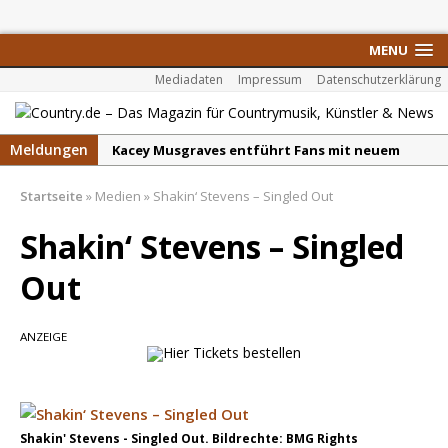
MENU
Mediadaten
Impressum
Datenschutzerklärung
Meldungen
Kacey Musgraves entführt Fans mit neuem
Video zu „Mexico Honey“
Startseite
»
Medien
»
Shakin‘ Stevens – Singled Out
Carter Faith mit brandneuem Musikvideo zu
„Pearl Handled Pistol“
Shakin‘ Stevens – Singled
Son Volt – „Sound Signal Serenades“ erscheint
Out
am 28. August
Country Music Hot News – 2. August 2026: Dolly
ANZEIGE
Parton, Bill Anderson und Shaboozey im Fokus
Chris Johnson & The Hollywood Hillbillies
kündigen neues Album mit „Better Days
Ahead“ an
Shakin' Stevens - Singled Out. Bildrechte: BMG Rights