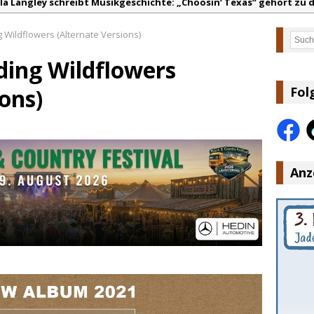
lla Langley schreibt Musikgeschichte: „Choosin‘ Texas“ gehört zu d
ez veröffentlicht neue Single „Late Night Talks“ – eine Hymne au
 Wildflowers (Alternate Versions)
Such
andy Travis veröffentlicht mit „I Don’t Care“ einen weiteren Schat
ding Wildflowers
anke für Euer Vertrauen: Country.de erreicht täglich rund 10.000 L
acey Musgraves entführt Fans mit neuem Video zu „Mexico Honey“
ons)
Fol
arly Pearce hinterfragt den ständigen Vergleich mit anderen
Anz