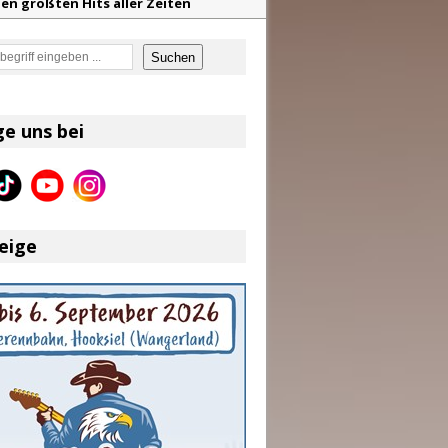
en größten Hits aller Zeiten
f unvergessliche Sommernächte
en
Suchen
z aus dem Archiv
eser
ge uns bei
eige