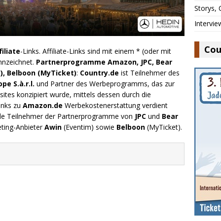
Storys,
Intervie
Cou
filiate
-Links. Affiliate-Links sind mit einem * (oder mit
nnzeichnet.
Partnerprogramme Amazon, JPC, Bear
), Belboon (MyTicket)
:
Country.de
ist Teilnehmer des
e S.à.r.l.
und Partner des Werbeprogramms, das zur
ites konzipiert wurde, mittels dessen durch die
inks zu
Amazon.de
Werbekostenerstattung verdient
.de Teilnehmer der Partnerprogramme von
JPC
und
Bear
eting-Anbieter
Awin
(Eventim) sowie
Belboon
(MyTicket).