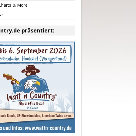
 Charts & More
ws
ntry.de präsentiert: