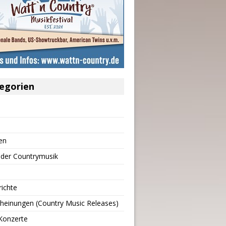
egorien
en
 der Countrymusik
richte
heinungen (Country Music Releases)
Konzerte