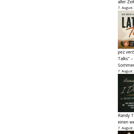
aller Zei
7. August
pez verö
Talks“ –
Sommer
7. August
Randy Tr
einen w
7. August