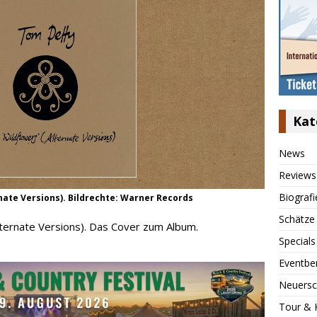
Kat
News
Reviews
Biografi
rnate Versions). Bildrechte: Warner Records
Schätze
lternate Versions). Das Cover zum Album.
Specials
Eventbe
Neuersc
Tour & 