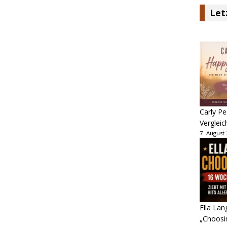
Let
Carly Pe
Vergleic
7. August
Ella Lan
„Choosin