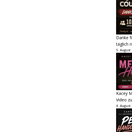
Danke fü
täglich 
5. August
Kacey M
Video z
4. August