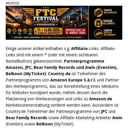
ANZEIGE
Einige unserer Artikel enthalten s.g.
Affiliate
-Links. Affiliate-
Links sind mit einem * (oder mit einem sichtbaren
Bestellbutton) gekennzeichnet.
Partnerprogramme
Amazon, JPC, Bear Family Records und Awin (Eventim),
Belboon (MyTicket)
:
Country.de
ist Teilnehmer des
Partnerprogramms von
Amazon Europe S.à.r.l.
und Partner
des Werbeprogramms, das zur Bereitstellung eines Mediums
für Websites konzipiert wurde, mittels dessen durch die
Platzierung von Werbeanzeigen und Links zu
Amazon.de
Werbekostenerstattung verdient werden kann. Ausserdem ist
Country.de Teilnehmer der Partnerprogramme von
JPC
und
Bear Family Records
sowie Affiliate-Marketing-Anbieter
Awin
(Eventim) sowie
Belboon
(MyTicket).