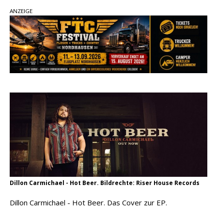
Ella Langley schreibt Musikgeschichte:
ANZEIGE
„Choosin‘ Texas“ gehört zu den größten Hits
aller Zeiten
pez veröffentlicht neue Single „Late Night
Talks“ – eine Hymne auf unvergessliche
Sommernächte
Country Music Hot News – 9. August 2026:
Morgan Wallen, Dolly Parton und Riley Green im
Fokus
Dillon Carmichael - Hot Beer. Bildrechte: Riser House Records
Dillon Carmichael - Hot Beer. Das Cover zur EP.