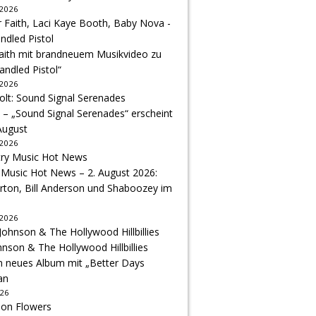
 2026
Faith mit brandneuem Musikvideo zu
andled Pistol“
 2026
 – „Sound Signal Serenades“ erscheint
August
 2026
 Music Hot News – 2. August 2026:
arton, Bill Anderson und Shaboozey im
 2026
hnson & The Hollywood Hillbillies
n neues Album mit „Better Days
an
026