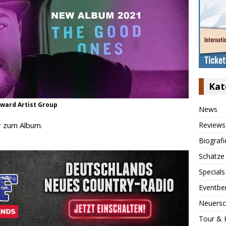
Kat
yward Artist Group
News
Reviews
 zum Album.
Biografi
Schätze
Specials
Eventbe
Neuersc
Tour & 