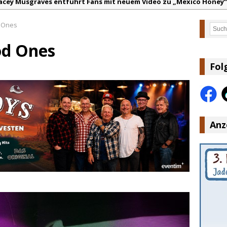
acey Musgraves entführt Fans mit neuem Video zu „Mexico Honey“
arter Faith mit brandneuem Musikvideo zu „Pearl Handled Pistol“
 Ones
Such
on Volt – „Sound Signal Serenades“ erscheint am 28. August
od Ones
ountry Music Hot News – 2. August 2026: Dolly Parton, Bill Anders
s Johnson & The Hollywood Hillbillies kündigen neues Album mit „
Fol
anke für Euer Vertrauen: Country.de erreicht täglich rund 10.000 L
Anz