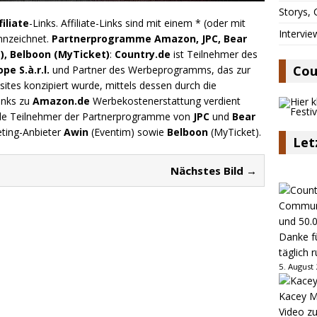
Storys,
filiate
-Links. Affiliate-Links sind mit einem * (oder mit
Intervie
nnzeichnet.
Partnerprogramme Amazon, JPC, Bear
), Belboon (MyTicket)
:
Country.de
ist Teilnehmer des
Cou
e S.à.r.l.
und Partner des Werbeprogramms, das zur
ites konzipiert wurde, mittels dessen durch die
inks zu
Amazon.de
Werbekostenerstattung verdient
.de Teilnehmer der Partnerprogramme von
JPC
und
Bear
eting-Anbieter
Awin
(Eventim) sowie
Belboon
(MyTicket).
Let
Nächstes Bild →
Danke fü
täglich 
5. August
Kacey M
Video z