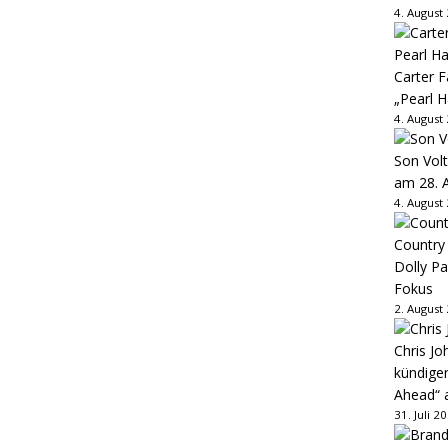
4. August
Carter 
„Pearl H
4. August
Son Volt
am 28. 
4. August
Country
Dolly P
Fokus
2. August
Chris Jo
kündige
Ahead“ 
31. Juli 2