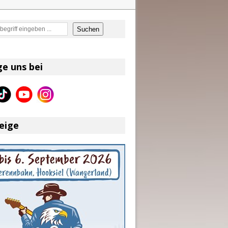
en
Suchen
on und Shaboozey im Fokus
Better Days Ahead“ an
ge uns bei
eser
eige