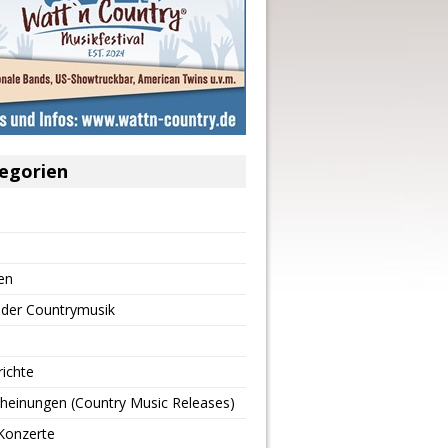
egorien
en
 der Countrymusik
richte
heinungen (Country Music Releases)
Konzerte