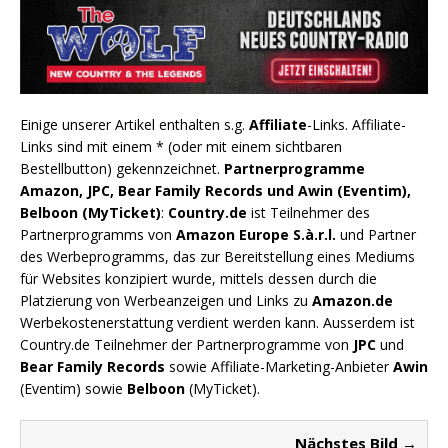
Einige unserer Artikel enthalten s.g.
Affiliate
-Links. Affiliate-
Links sind mit einem * (oder mit einem sichtbaren
Bestellbutton) gekennzeichnet.
Partnerprogramme
Amazon, JPC, Bear Family Records und Awin (Eventim),
Belboon (MyTicket)
:
Country.de
ist Teilnehmer des
Partnerprogramms von
Amazon Europe S.à.r.l.
und Partner
des Werbeprogramms, das zur Bereitstellung eines Mediums
für Websites konzipiert wurde, mittels dessen durch die
Platzierung von Werbeanzeigen und Links zu
Amazon.de
Werbekostenerstattung verdient werden kann. Ausserdem ist
Country.de Teilnehmer der Partnerprogramme von
JPC
und
Bear Family Records
sowie Affiliate-Marketing-Anbieter
Awin
(Eventim) sowie
Belboon
(MyTicket).
Nächstes Bild →