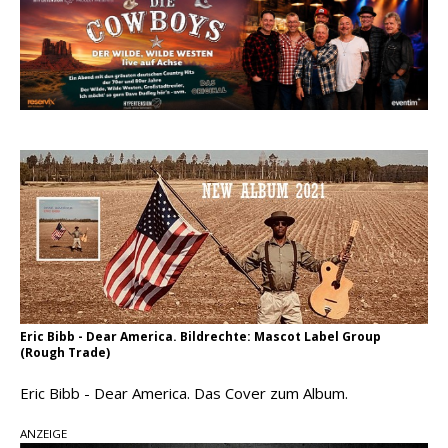
Ella Langley schreibt Musikgeschichte:
„Choosin‘ Texas“ gehört zu den größten Hits
aller Zeiten
pez veröffentlicht neue Single „Late Night
Talks“ – eine Hymne auf unvergessliche
Sommernächte
Country Music Hot News – 9. August 2026:
Morgan Wallen, Dolly Parton und Riley Green im
Fokus
Eric Bibb - Dear America. Bildrechte: Mascot Label Group
(Rough Trade)
Eric Bibb - Dear America. Das Cover zum Album.
ANZEIGE