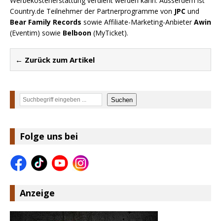
Werbekostenerstattung verdient werden kann. Ausserdem ist
Country.de Teilnehmer der Partnerprogramme von
JPC
und
Bear Family Records
sowie Affiliate-Marketing-Anbieter
Awin
(Eventim) sowie
Belboon
(MyTicket).
← Zurück zum Artikel
Suchen
Suchen
Folge uns bei
Anzeige