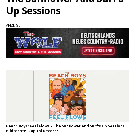
Up Sessions
pez veröffentlicht neue Single „Late Night
Talks“ – eine Hymne auf unvergessliche
Sommernächte
ANZEIGE
Randy Travis veröffentlicht mit „I Don’t Care“
einen weiteren Schatz aus dem Archiv
Ben Gallaher kehrt zu seinen Wurzeln zurück –
„Taylor Gold“ zeigt die Kraft der Akustik
Beach Boys: Feel Flows – The Sunflower And Surf's Up Sessions.
Bildrechte: Capitol Records