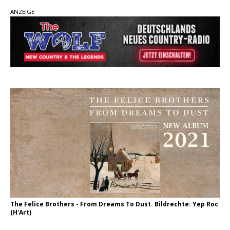
ANZEIGE
pez veröffentlicht neue Single „Late Night
Talks“ – eine Hymne auf unvergessliche
Sommernächte
Randy Travis veröffentlicht mit „I Don’t Care“
einen weiteren Schatz aus dem Archiv
Ben Gallaher kehrt zu seinen Wurzeln zurück –
„Taylor Gold“ zeigt die Kraft der Akustik
The Felice Brothers - From Dreams To Dust. Bildrechte: Yep Roc
(H'Art)