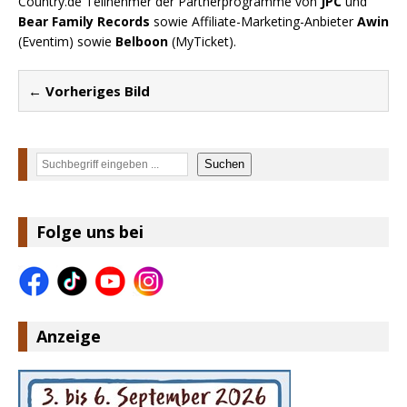
Country.de Teilnehmer der Partnerprogramme von
JPC
und
Bear Family Records
sowie Affiliate-Marketing-Anbieter
Awin
(Eventim) sowie
Belboon
(MyTicket).
← Vorheriges Bild
Suchen
Suchen
Folge uns bei
Anzeige