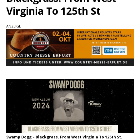
Carter Faith mit brandneuem Musikvideo zu
Virginia To 125th St
„Pearl Handled Pistol“
Son Volt – „Sound Signal Serenades“ erscheint
ANZEIGE
am 28. August
pez veröffentlicht neue Single „Late Night
Talks“ – eine Hymne auf unvergessliche
Sommernächte
Swamp Dogg – Blackgrass. From West Virginia To 125th St.