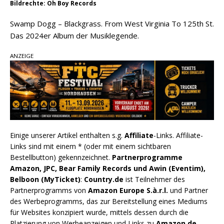
Bildrechte: Oh Boy Records
Swamp Dogg – Blackgrass. From West Virginia To 125th St.
Das 2024er Album der Musiklegende.
ANZEIGE
Einige unserer Artikel enthalten s.g.
Affiliate
-Links. Affiliate-
Links sind mit einem * (oder mit einem sichtbaren
Bestellbutton) gekennzeichnet.
Partnerprogramme
Amazon, JPC, Bear Family Records und Awin (Eventim),
Belboon (MyTicket)
:
Country.de
ist Teilnehmer des
Partnerprogramms von
Amazon Europe S.à.r.l.
und Partner
des Werbeprogramms, das zur Bereitstellung eines Mediums
für Websites konzipiert wurde, mittels dessen durch die
Platzierung von Werbeanzeigen und Links zu
Amazon.de