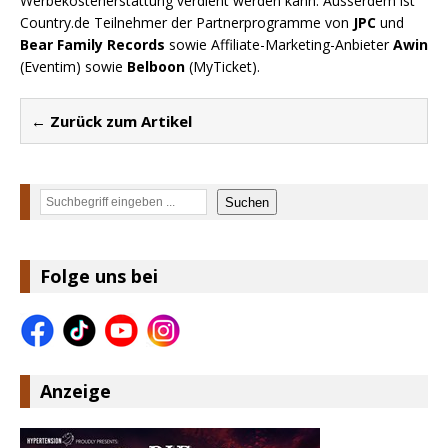
Werbekostenerstattung verdient werden kann. Ausserdem ist
Country.de Teilnehmer der Partnerprogramme von
JPC
und
Bear Family Records
sowie Affiliate-Marketing-Anbieter
Awin
(Eventim) sowie
Belboon
(MyTicket).
← Zurück zum Artikel
Suchen
Suchen
Folge uns bei
Anzeige