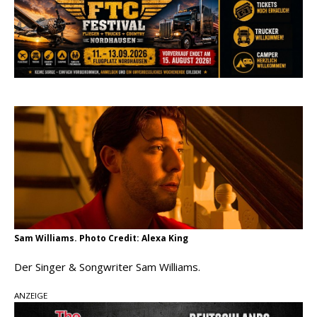
pez veröffentlicht neue Single „Late Night
Talks“ – eine Hymne auf unvergessliche
Sommernächte
Randy Travis veröffentlicht mit „I Don’t Care“
einen weiteren Schatz aus dem Archiv
Ben Gallaher kehrt zu seinen Wurzeln zurück –
„Taylor Gold“ zeigt die Kraft der Akustik
Sam Williams. Photo Credit: Alexa King
Der Singer & Songwriter Sam Williams.
ANZEIGE