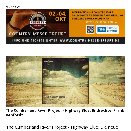
Country Music Hot News – 2. August 2026: Dolly
ANZEIGE
Parton, Bill Anderson und Shaboozey im Fokus
Chris Johnson & The Hollywood Hillbillies
kündigen neues Album mit „Better Days
Ahead“ an
Danke für Euer Vertrauen: Country.de erreicht
täglich rund 10.000 Leser
The Cumberland River Project - Highway Blue. Bildrechte: Frank
Renfordt
The Cumberland River Project - Highway Blue. Die neue