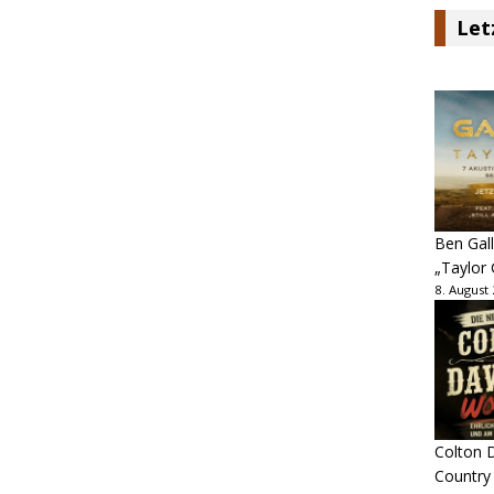
Let
Ben Gall
„Taylor 
8. August
Colton D
Country