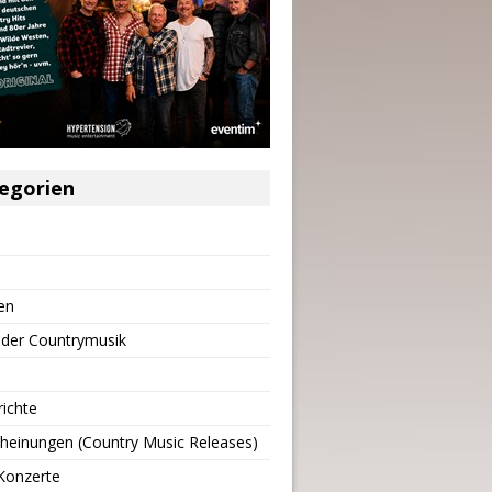
egorien
en
 der Countrymusik
richte
heinungen (Country Music Releases)
Konzerte