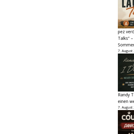
pez verö
Talks“ –
Sommer
7. August
Randy Tr
einen w
7. August