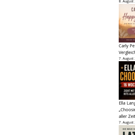
8. August
Carly Pe
Vergleic
7. August
Ella Lan
„Choosin
aller Zei
7. August