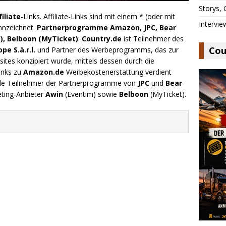
Storys,
filiate
-Links. Affiliate-Links sind mit einem * (oder mit
Intervie
nnzeichnet.
Partnerprogramme Amazon, JPC, Bear
), Belboon (MyTicket)
:
Country.de
ist Teilnehmer des
Cou
e S.à.r.l.
und Partner des Werbeprogramms, das zur
ites konzipiert wurde, mittels dessen durch die
inks zu
Amazon.de
Werbekostenerstattung verdient
.de Teilnehmer der Partnerprogramme von
JPC
und
Bear
eting-Anbieter
Awin
(Eventim) sowie
Belboon
(MyTicket).