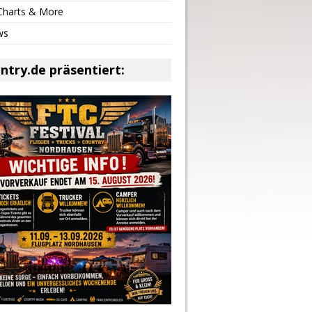
 Charts & More
ws
ntry.de präsentiert: