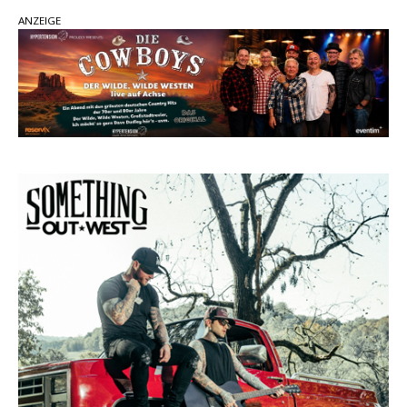
Country Music Hot News – 2. August 2026: Dolly
ANZEIGE
Parton, Bill Anderson und Shaboozey im Fokus
Chris Johnson & The Hollywood Hillbillies
kündigen neues Album mit „Better Days
Ahead“ an
Danke für Euer Vertrauen: Country.de erreicht
täglich rund 10.000 Leser