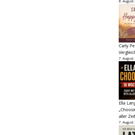
8. August
Carly Pe
Vergleic
7. August
Ella Lan
„Choosin
aller Zei
7. August