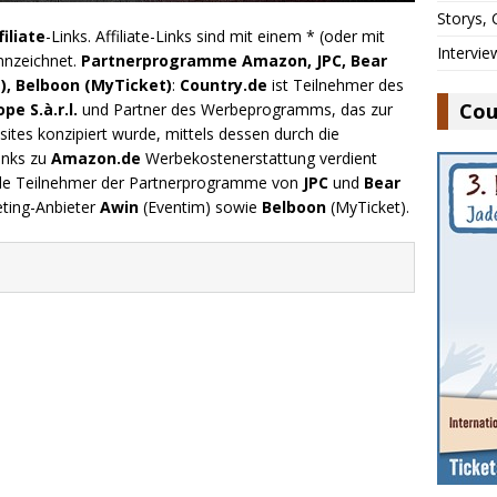
Storys,
filiate
-Links. Affiliate-Links sind mit einem * (oder mit
Intervie
nnzeichnet.
Partnerprogramme Amazon, JPC, Bear
), Belboon (MyTicket)
:
Country.de
ist Teilnehmer des
Cou
e S.à.r.l.
und Partner des Werbeprogramms, das zur
ites konzipiert wurde, mittels dessen durch die
inks zu
Amazon.de
Werbekostenerstattung verdient
.de Teilnehmer der Partnerprogramme von
JPC
und
Bear
eting-Anbieter
Awin
(Eventim) sowie
Belboon
(MyTicket).