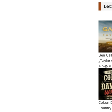
Let
Ben Gall
„Taylor 
8. August
Colton D
Country