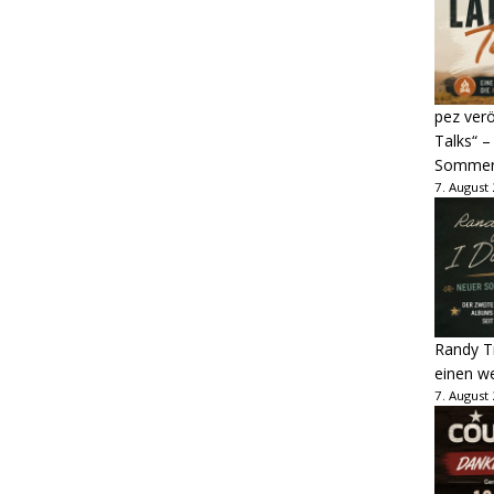
pez verö
Talks“ –
Sommer
7. August
Randy Tr
einen w
7. August