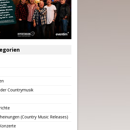
egorien
en
 der Countrymusik
richte
heinungen (Country Music Releases)
Konzerte