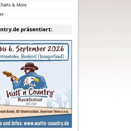
 Charts & More
ws
ntry.de präsentiert: