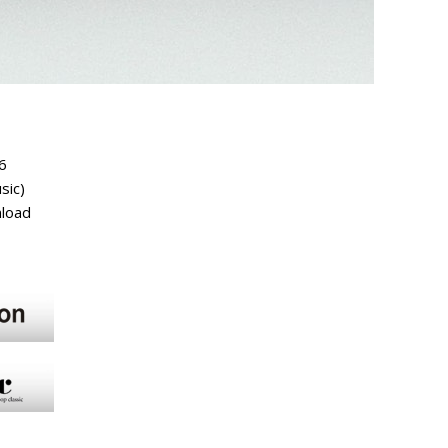
6
sic)
nload