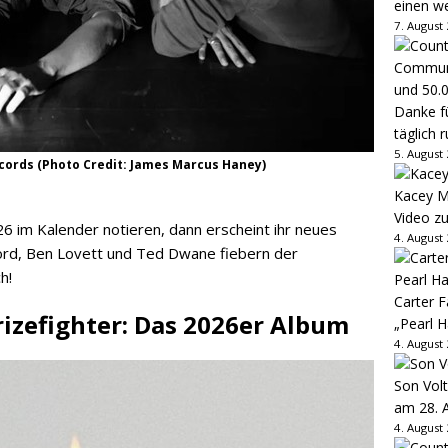
einen w
7. August
Danke fü
täglich 
5. August
ecords (Photo Credit: James Marcus Haney)
Kacey M
Video z
6 im Kalender notieren, dann erscheint ihr neues
4. August
ord, Ben Lovett und Ted Dwane fiebern der
h!
Carter 
izefighter: Das 2026er Album
„Pearl H
4. August
Son Volt
am 28. 
4. August