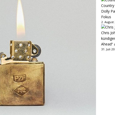
Country
Dolly P
Fokus
2. August
Chris Jo
kündige
Ahead“ 
31. Juli 2