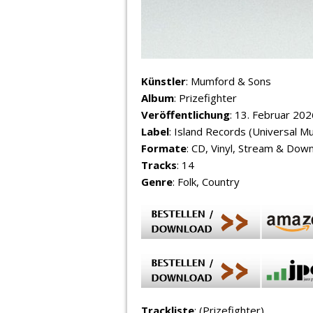
Künstler
: Mumford & Sons
Album
: Prizefighter
Veröffentlichung
: 13. Februar 202
Label
: Island Records (Universal Mu
Formate
: CD, Vinyl, Stream & Dow
Tracks
: 14
Genre
: Folk, Country
Trackliste
: (Prizefighter)