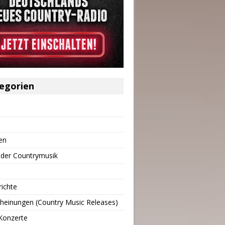
egorien
en
 der Countrymusik
richte
heinungen (Country Music Releases)
Konzerte