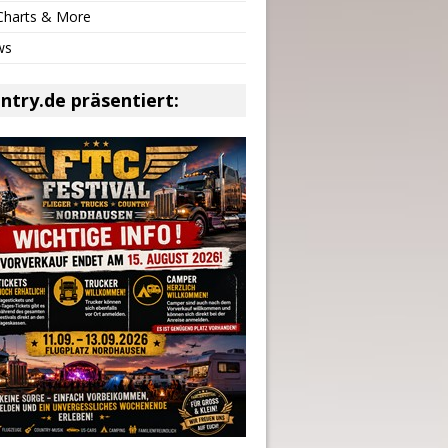
 Charts & More
ws
ntry.de präsentiert: