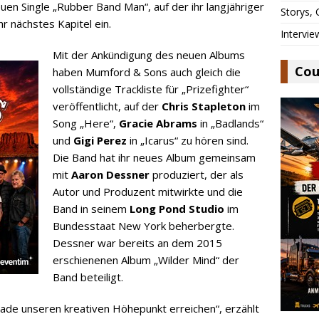
uen Single „Rubber Band Man“, auf der ihr langjähriger
Storys,
hr nächstes Kapitel ein.
Intervie
Mit der Ankündigung des neuen Albums
Cou
haben Mumford & Sons auch gleich die
vollständige Trackliste für „Prizefighter“
veröffentlicht, auf der
Chris Stapleton
im
Song „Here“,
Gracie Abrams
in „Badlands“
und
Gigi Perez
in „Icarus“ zu hören sind.
Die Band hat ihr neues Album gemeinsam
mit
Aaron Dessner
produziert, der als
Autor und Produzent mitwirkte und die
Band in seinem
Long Pond Studio
im
Bundesstaat New York beherbergte.
Dessner war bereits an dem 2015
erschienenen Album „Wilder Mind“ der
Band beteiligt.
rade unseren kreativen Höhepunkt erreichen“, erzählt