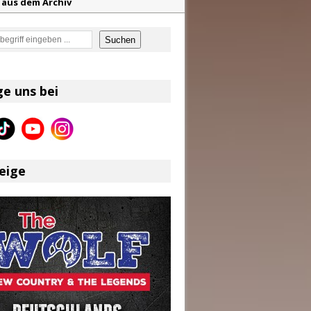
z aus dem Archiv
eser
en
Suchen
ge uns bei
f unvergessliche Sommernächte
eige