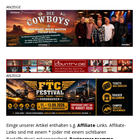
ANZEIGE
pez veröffentlicht neue Single „Late Night
Talks“ – eine Hymne auf unvergessliche
Sommernächte
Randy Travis veröffentlicht mit „I Don’t Care“
einen weiteren Schatz aus dem Archiv
Ben Gallaher kehrt zu seinen Wurzeln zurück –
„Taylor Gold“ zeigt die Kraft der Akustik
ANZEIGE
Einige unserer Artikel enthalten s.g.
Affiliate
-Links. Affiliate-
Links sind mit einem * (oder mit einem sichtbaren
Bestellbutton) gekennzeichnet.
Partnerprogramme