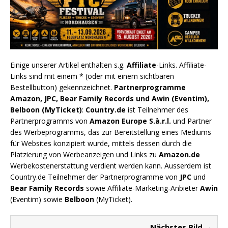
Einige unserer Artikel enthalten s.g.
Affiliate
-Links. Affiliate-
Links sind mit einem * (oder mit einem sichtbaren
Bestellbutton) gekennzeichnet.
Partnerprogramme
Amazon, JPC, Bear Family Records und Awin (Eventim),
Belboon (MyTicket)
:
Country.de
ist Teilnehmer des
Partnerprogramms von
Amazon Europe S.à.r.l.
und Partner
des Werbeprogramms, das zur Bereitstellung eines Mediums
für Websites konzipiert wurde, mittels dessen durch die
Platzierung von Werbeanzeigen und Links zu
Amazon.de
Werbekostenerstattung verdient werden kann. Ausserdem ist
Country.de Teilnehmer der Partnerprogramme von
JPC
und
Bear Family Records
sowie Affiliate-Marketing-Anbieter
Awin
(Eventim) sowie
Belboon
(MyTicket).
Nächstes Bild →