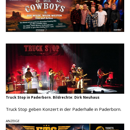
Country Music Hot News – 2. August 2026: Dolly
Parton, Bill Anderson und Shaboozey im Fokus
Chris Johnson & The Hollywood Hillbillies
kündigen neues Album mit „Better Days
Ahead“ an
Danke für Euer Vertrauen: Country.de erreicht
täglich rund 10.000 Leser
Truck Stop in Paderborn. Bildrechte: Dirk Neuhaus
Truck Stop geben Konzert in der Paderhalle in Paderborn.
ANZEIGE