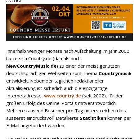
ANZEIGE
pez veröffentlicht neue Single „Late Night
Talks“ – eine Hymne auf unvergessliche
Sommernächte
Randy Travis veröffentlicht mit „I Don’t Care“
einen weiteren Schatz aus dem Archiv
Innerhalb weniger Monate nach Aufschaltung im Jahr 2000,
Ben Gallaher kehrt zu seinen Wurzeln zurück –
hatte sich Country.de (damals noch
„Taylor Gold“ zeigt die Kraft der Akustik
NewCountryMusic.de
) zu einer der meist genutzen
deutschsprachigen Webseiten zum Thema
Countrymusik
entwickelt. Neben der täglichen redaktionellen
Aktualisierung ist sicherlich auch die einzigartige
Internetadresse,
www.country.de
(seit 2002), für den
großen Erfolg des Online-Portals mitverantwortlich.
Mehrere tausend Besucher pro Tag unterstreichen dies
äusserst eindrucksvoll. Detallierte
Statistiken
können per
E-Mail angefordert werden.
Die Online-Werbung ist bereits jetzt vom Markt nicht mehr