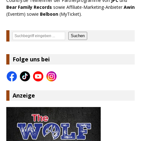
Country.de Teilnehmer der Partnerprogramme von
JPC
und
Bear Family Records
sowie Affiliate-Marketing-Anbieter
Awin
(Eventim) sowie
Belboon
(MyTicket).
Suchen
Suchen
Folge uns bei
Anzeige