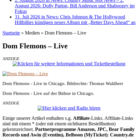
2. August 2026 in News:
Country Music Hot News – 2.
August 2026: Dolly Parton, Bill Anderson und Shaboozey im
Fokus
31. Juli 2026 in News:
Chris Johnson & The Hollywood
Hillbillies kündigen neues Album mit „Better Days Ahead“ an
Startseite
»
Medien
»
Dom Flemons – Live
Dom Flemons – Live
ANZEIGE
Dom Flemons - Live in Chicago. Bildrechte: Thomas Waldherr
Dom Flemons - Live auf der Bühne in Chicago.
ANZEIGE
Einige unserer Artikel enthalten s.g.
Affiliate
-Links. Affiliate-Links
sind mit einem * (oder mit einem sichtbaren Bestellbutton)
gekennzeichnet.
Partnerprogramme Amazon, JPC, Bear Family
Records und Awin (Eventim), Belboon (MyTicket)
:
Country.de