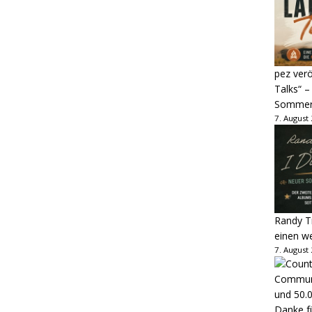
pez verö
Talks“ –
Sommer
7. August
Randy Tr
einen w
7. August
Danke fü