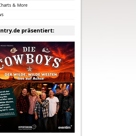
 Charts & More
ws
ntry.de präsentiert: