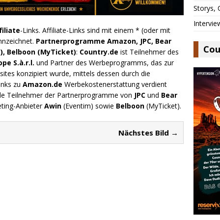
Storys,
Intervie
filiate
-Links. Affiliate-Links sind mit einem * (oder mit
nnzeichnet.
Partnerprogramme Amazon, JPC, Bear
Cou
), Belboon (MyTicket)
:
Country.de
ist Teilnehmer des
e S.à.r.l.
und Partner des Werbeprogramms, das zur
ites konzipiert wurde, mittels dessen durch die
inks zu
Amazon.de
Werbekostenerstattung verdient
.de Teilnehmer der Partnerprogramme von
JPC
und
Bear
eting-Anbieter
Awin
(Eventim) sowie
Belboon
(MyTicket).
Nächstes Bild →