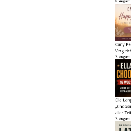
8. August
Carly Pe
Vergleic
7. August
Ella Lan
„Choosin
aller Zei
7. August