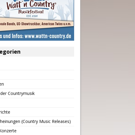
egorien
en
 der Countrymusik
richte
heinungen (Country Music Releases)
Konzerte