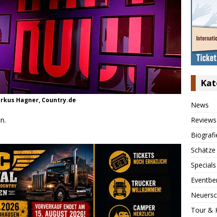
Kat
arkus Hagner, Country.de
News
n.
Reviews
Biografi
Schätze
Specials
Eventbe
Neuersc
Tour & 