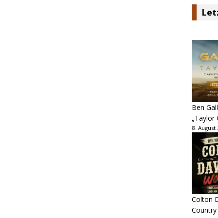
Let
Ben Gall
„Taylor 
8. August
Colton D
Country