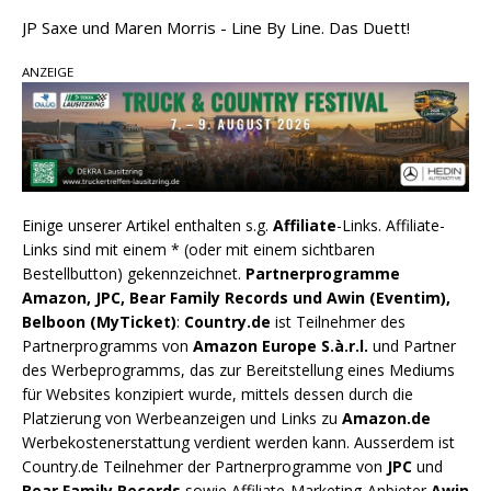
JP Saxe und Maren Morris - Line By Line. Das Duett!
ANZEIGE
Einige unserer Artikel enthalten s.g.
Affiliate
-Links. Affiliate-
Links sind mit einem * (oder mit einem sichtbaren
Bestellbutton) gekennzeichnet.
Partnerprogramme
Amazon, JPC, Bear Family Records und Awin (Eventim),
Belboon (MyTicket)
:
Country.de
ist Teilnehmer des
Partnerprogramms von
Amazon Europe S.à.r.l.
und Partner
des Werbeprogramms, das zur Bereitstellung eines Mediums
für Websites konzipiert wurde, mittels dessen durch die
Platzierung von Werbeanzeigen und Links zu
Amazon.de
Werbekostenerstattung verdient werden kann. Ausserdem ist
Country.de Teilnehmer der Partnerprogramme von
JPC
und
Bear Family Records
sowie Affiliate-Marketing-Anbieter
Awin