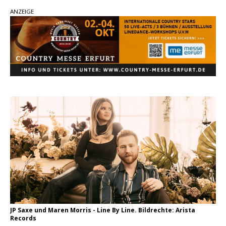
Country Music Hot News – 2. August 2026: Dolly
ANZEIGE
Parton, Bill Anderson und Shaboozey im Fokus
Chris Johnson & The Hollywood Hillbillies
kündigen neues Album mit „Better Days
Ahead“ an
Danke für Euer Vertrauen: Country.de erreicht
täglich rund 10.000 Leser
JP Saxe und Maren Morris - Line By Line. Bildrechte: Arista
Records