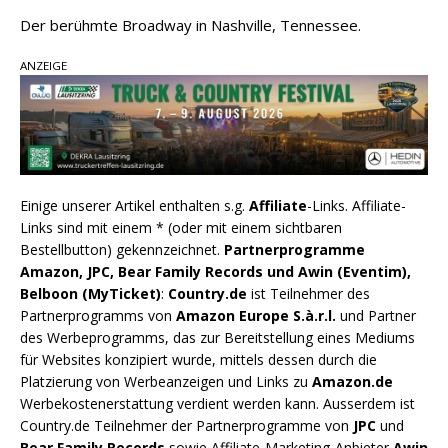
Der berühmte Broadway in Nashville, Tennessee.
ANZEIGE
Einige unserer Artikel enthalten s.g.
Affiliate
-Links. Affiliate-
Links sind mit einem * (oder mit einem sichtbaren
Bestellbutton) gekennzeichnet.
Partnerprogramme
Amazon, JPC, Bear Family Records und Awin (Eventim),
Belboon (MyTicket)
:
Country.de
ist Teilnehmer des
Partnerprogramms von
Amazon Europe S.à.r.l.
und Partner
des Werbeprogramms, das zur Bereitstellung eines Mediums
für Websites konzipiert wurde, mittels dessen durch die
Platzierung von Werbeanzeigen und Links zu
Amazon.de
Werbekostenerstattung verdient werden kann. Ausserdem ist
Country.de Teilnehmer der Partnerprogramme von
JPC
und
Bear Family Records
sowie Affiliate-Marketing-Anbieter
Awin