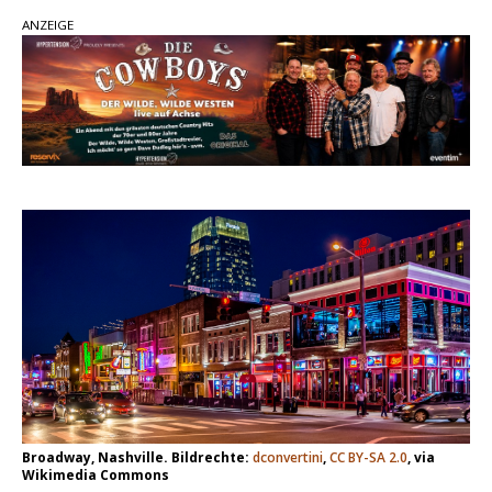
ANZEIGE
einen weiteren Schatz aus dem Archiv
Danke für Euer Vertrauen: Country.de erreicht
täglich rund 10.000 Leser
Kacey Musgraves entführt Fans mit neuem
Video zu „Mexico Honey“
Carly Pearce hinterfragt den ständigen
Vergleich mit anderen
Broadway, Nashville. Bildrechte:
dconvertini
,
CC BY-SA 2.0
, via
Wikimedia Commons