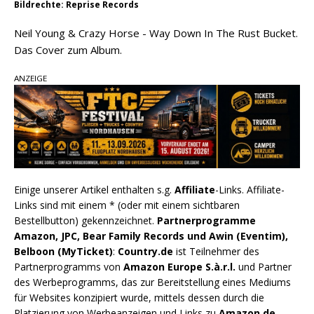
Bildrechte: Reprise Records
Neil Young & Crazy Horse - Way Down In The Rust Bucket.
Das Cover zum Album.
ANZEIGE
Einige unserer Artikel enthalten s.g.
Affiliate
-Links. Affiliate-
Links sind mit einem * (oder mit einem sichtbaren
Bestellbutton) gekennzeichnet.
Partnerprogramme
Amazon, JPC, Bear Family Records und Awin (Eventim),
Belboon (MyTicket)
:
Country.de
ist Teilnehmer des
Partnerprogramms von
Amazon Europe S.à.r.l.
und Partner
des Werbeprogramms, das zur Bereitstellung eines Mediums
für Websites konzipiert wurde, mittels dessen durch die
Platzierung von Werbeanzeigen und Links zu
Amazon.de